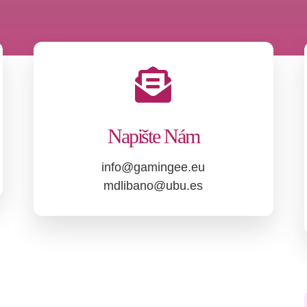
Napište Nám
info@gamingee.eu
mdlibano@ubu.es